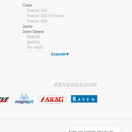
Válvulas
Case
Válvulas Elétricas
Patriot 250
Válvulas Manuais
Patriot 250 Extreme
Patriot 350
Jacto
John Deere
M4030
M4040
PV 4630
PV 4730
Expandir
Kuhn/Montana
Massey Ferguson
MF 9030
New Holland
SP 2500
REVENDEDOR
SP 2500 Premium
SP 3500
Stara
Gladiador
Imperador
Valtra
BS 3020H