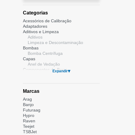
Categorias
Acessórios de Calibração
Adaptadores
Aditivos e Limpeza
Aditivos
Limpeza e Descontaminação
Bombas
Bomba Centrífuga
Capas
Anel de Vedação
Componentes da Barra
Expandir
Conexões e Acessórios
Conexões de Engate Rápido
Conexões de Rosca e Mangueiras
Marcas
Conexões Flangeadas
Filtros
Arag
Incorporador de Calda
Banjo
Motobombas
Futuraag
Pontas e Bicos
Hypro
Bico de Cerca
Raven
Cônicos
Teejet
Leque Duplo
TSBJet
Leque Duplo com Indução de Ar