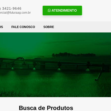
) 3421-9646
ATENDIMENTO
rcial@futuraag.com.br
OS
FALE CONOSCO
SOBRE
Busca de Produtos