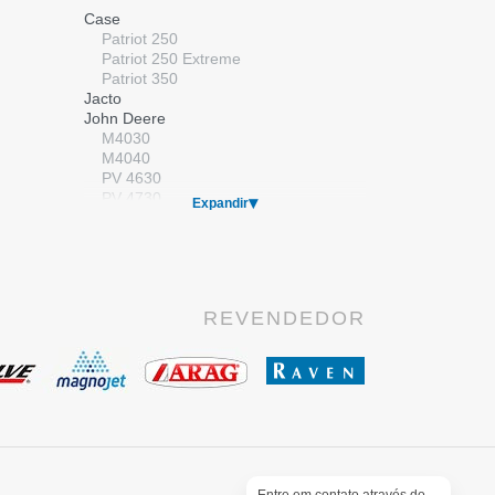
Válvulas
Case
Válvulas Elétricas
Patriot 250
Válvulas Manuais
Patriot 250 Extreme
Patriot 350
Jacto
John Deere
M4030
M4040
PV 4630
PV 4730
Expandir
Kuhn/Montana
Massey Ferguson
MF 9030
New Holland
SP 2500
REVENDEDOR
SP 2500 Premium
SP 3500
Stara
Gladiador
Imperador
Valtra
BS 3020H