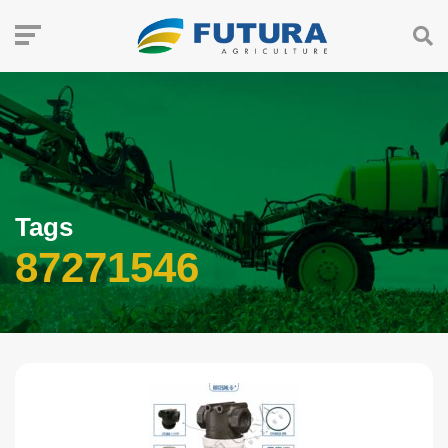
Tags
87271546