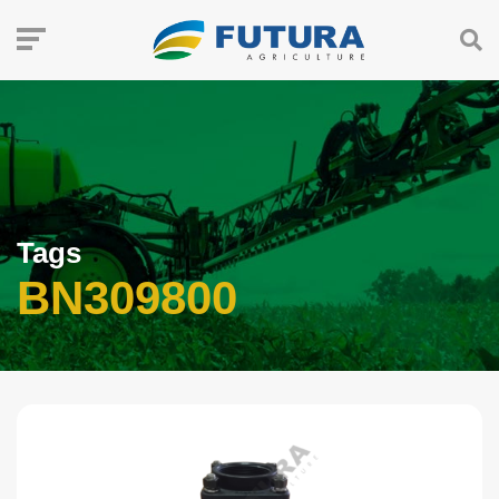
Tags
BN309800