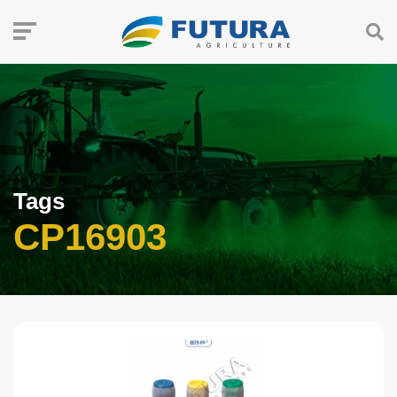
Tags
CP16903