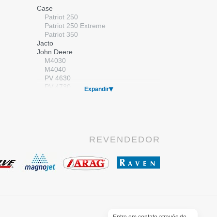
Válvulas
Case
Válvulas Elétricas
Patriot 250
Válvulas Manuais
Patriot 250 Extreme
Patriot 350
Jacto
John Deere
M4030
M4040
PV 4630
PV 4730
Expandir
Kuhn/Montana
Massey Ferguson
MF 9030
New Holland
SP 2500
REVENDEDOR
SP 2500 Premium
SP 3500
Stara
Gladiador
Imperador
Valtra
BS 3020H