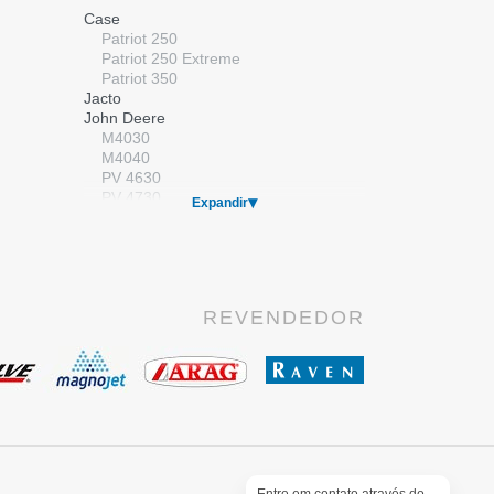
Válvulas
Case
Válvulas Elétricas
Patriot 250
Válvulas Manuais
Patriot 250 Extreme
Patriot 350
Jacto
John Deere
M4030
M4040
PV 4630
PV 4730
Expandir
Kuhn/Montana
Massey Ferguson
MF 9030
New Holland
SP 2500
REVENDEDOR
SP 2500 Premium
SP 3500
Stara
Gladiador
Imperador
Valtra
BS 3020H