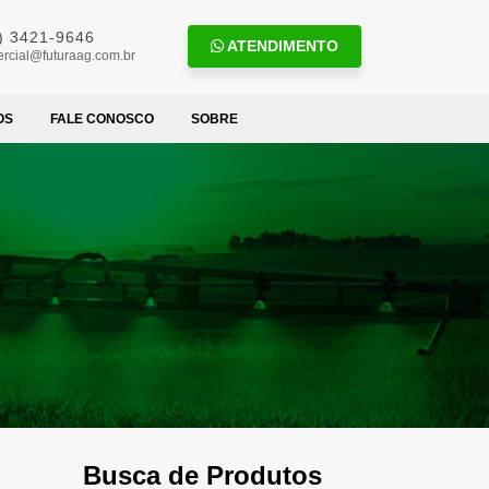
) 3421-9646
ATENDIMENTO
rcial@futuraag.com.br
OS
FALE CONOSCO
SOBRE
Busca de Produtos