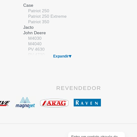
Válvulas
Case
Válvulas Elétricas
Patriot 250
Válvulas Manuais
Patriot 250 Extreme
Patriot 350
Jacto
John Deere
M4030
M4040
PV 4630
PV 4730
Expandir
Kuhn/Montana
Massey Ferguson
MF 9030
New Holland
SP 2500
REVENDEDOR
SP 2500 Premium
SP 3500
Stara
Gladiador
Imperador
Valtra
BS 3020H