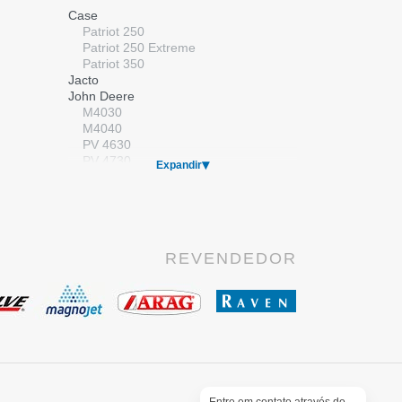
Válvulas
Case
Válvulas Elétricas
Patriot 250
Válvulas Manuais
Patriot 250 Extreme
Patriot 350
Jacto
John Deere
M4030
M4040
PV 4630
PV 4730
Expandir
Kuhn/Montana
Massey Ferguson
MF 9030
New Holland
SP 2500
REVENDEDOR
SP 2500 Premium
SP 3500
Stara
Gladiador
Imperador
Valtra
BS 3020H