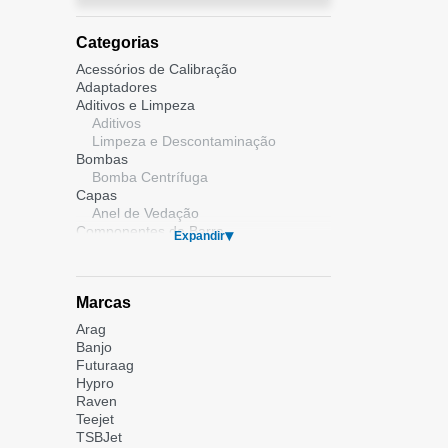
Categorias
Acessórios de Calibração
Adaptadores
Aditivos e Limpeza
Aditivos
Limpeza e Descontaminação
Bombas
Bomba Centrífuga
Capas
Anel de Vedação
Componentes da Barra
Expandir
Conexões e Acessórios
Conexões de Engate Rápido
Conexões de Rosca e Mangueiras
Marcas
Conexões Flangeadas
Filtros
Arag
Incorporador de Calda
Banjo
Motobombas
Futuraag
Pontas e Bicos
Hypro
Bico de Cerca
Raven
Cônicos
Teejet
Leque Duplo
TSBJet
Leque Duplo com Indução de Ar